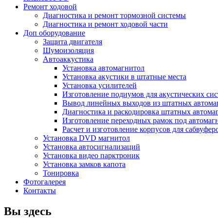
Ремонт ходовой
Диагностика и ремонт тормозной системы
Диагностика и ремонт ходовой части
Доп оборудование
Защита двигателя
Шумоизоляция
Автоаккустика
Установка автомагнитол
Установка акустики в штатные места
Установка усилителей
Изготовление подиумов для акустических си
Вывод линейных выходов из штатных автома
Диагностика и раскодировка штатных автома
Изготовление переходных рамок под автомаг
Расчет и изготовление корпусов для сабвуфер
Установка DVD магнитол
Установка автосигнализаций
Установка видео парктроник
Установка замков капота
Тонировка
Фотогалерея
Контакты
Вы здесь