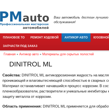
Пер
ос
PMauto
со
Ваш автомобиль достоин лучшего
обслуживания!
ПЛАНОВОЕ ТО
РЕМОНТ ХОДОВОЙ
АНТИКОР АВТО
КУЗОВНОЙ
ЗАПЧАСТИ ПОД ЗАКАЗ
Главная
»
Антикор авто
»
Материалы для скрытых полостей
Вы здесь
DINITROL ML
Свойства:
DINITROL ML антикоррозионная жидкость на маслян
проникающей и влаговытесняющей способностью в сварных со
Материал останавливает начавшийся процесс коррозии. В со
пленкообразователи, растворители и уникальные ингибиторы
защиту металла от коррозии.
Область применения:
DINITROL ML применяется для обрабо