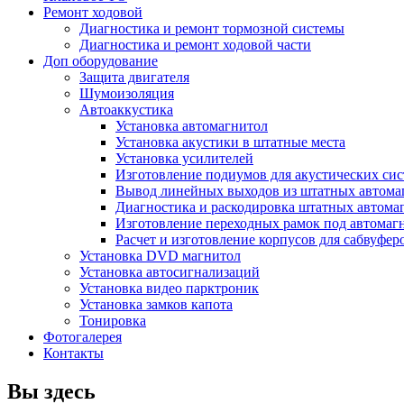
Ремонт ходовой
Диагностика и ремонт тормозной системы
Диагностика и ремонт ходовой части
Доп оборудование
Защита двигателя
Шумоизоляция
Автоаккустика
Установка автомагнитол
Установка акустики в штатные места
Установка усилителей
Изготовление подиумов для акустических си
Вывод линейных выходов из штатных автома
Диагностика и раскодировка штатных автома
Изготовление переходных рамок под автомаг
Расчет и изготовление корпусов для сабвуфер
Установка DVD магнитол
Установка автосигнализаций
Установка видео парктроник
Установка замков капота
Тонировка
Фотогалерея
Контакты
Вы здесь