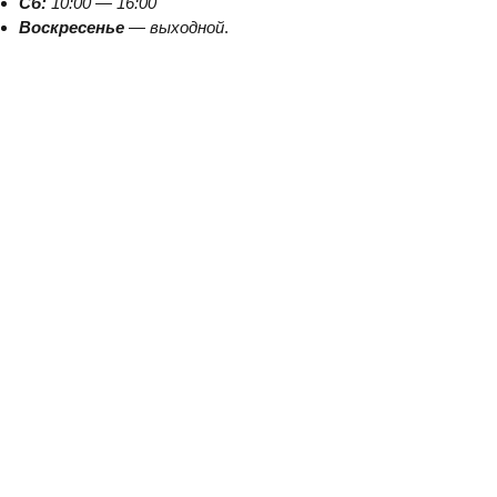
Сб:
10:00
—
16:00
Воскресенье
—
выходной
.