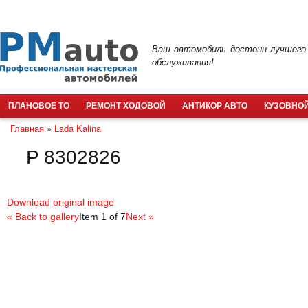
Пер
ос
PMauto
со
Ваш автомобиль достоин лучшего
обслуживания!
ПЛАНОВОЕ ТО
РЕМОНТ ХОДОВОЙ
АНТИКОР АВТО
КУЗОВНОЙ
Главная
»
Lada Kalina
Вы здесь
P 8302826
Download original image
« Back to gallery
Item 1 of 7
Next »